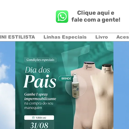
Clique aqui e
fale com a gente!
INI ESTILISTA
Linhas Especiais
Livro
Aces