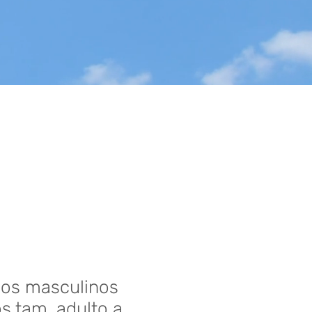
ços masculinos
s tam. adulto a