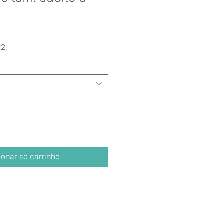
Preço
12
promocional
ionar ao carrinho