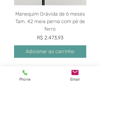
Manequim Grávida de 6 meses
Manequim Grávida de 
Tam. 42 meia perna com pé de
Tam. 40 meia perna co
ferro
Preço
R$ 2.473,93
Adicionar ao carrinho
Adicionar ao carri
Phone
Email
Pague com: