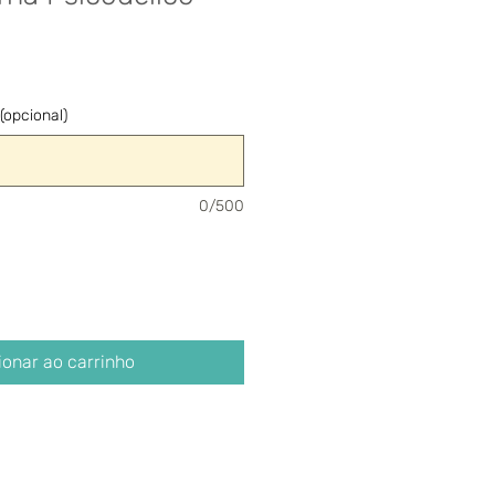
opcional)
0/500
ionar ao carrinho