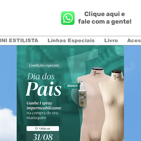
Clique aqui e
fale com a gente!
INI ESTILISTA
Linhas Especiais
Livro
Aces