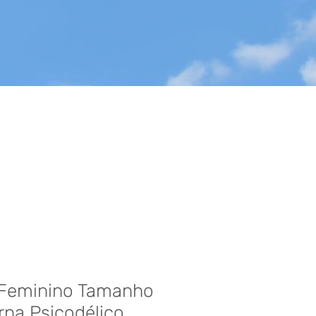
Feminino Tamanho
rna Psicodélico