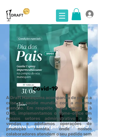
Covid-19
A Draft Manequins acompanha de perto a
crise na saúde mundial com a máxima
atenção. Em respeito à sua saúde e à
OMS, implementamos o home-office em
nossos setores administrativo e de
vendas e adotamos operações de
Apenas um spray por CPF / CNPJ
produção remota, onde nossos
colaboradores atendem o seu pedido sem