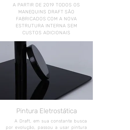
A PARTIR DE 2019 TODOS OS
MANEQUINS DRAFT SÃO
FABRICADOS COM A NOVA
ESTRUTURA INTERNA SEM
CUSTOS ADICIONAIS
Pintura Eletrostática
A Draft, em sua constante busca
por evolução, passou a usar
pintura