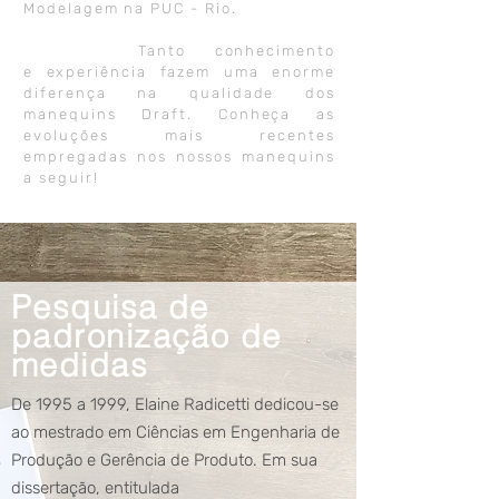
Modelagem na PUC - Rio.
Tanto conhecimento
e experiência fazem uma enorme
diferença na qualidade dos
manequins Draft. Conheça as
evoluções mais recentes
empregadas nos nossos manequins
a seguir!
Pesquisa de
padronização de
medidas
De 1995 a 1999, Elaine Radicetti dedicou-se
ao mestrado em Ciências em Engenharia de
Produção e Gerência de Produto. Em sua
dissertação,
entitulada