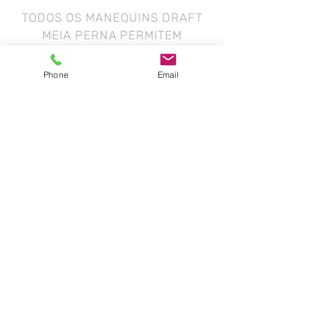
TODOS OS MANEQUINS DRAFT
MEIA PERNA PERMITEM
TRABALHAR SOBRE A MESA
Phone
Email
Manequins tipo exportação
Você ama os manequins Draft? Os
estrangeiros também!