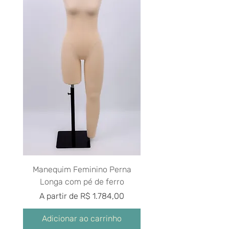
Manequim Feminino Perna
Longa com pé de ferro
Preço promocional
A partir de
R$ 1.784,00
Adicionar ao carrinho