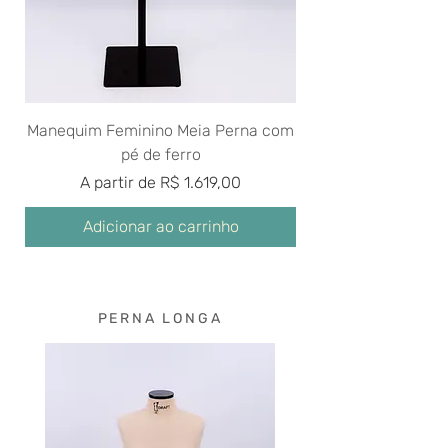
Manequim Feminino Meia Perna com
pé de ferro
Preço promocional
A partir de
R$ 1.619,00
Adicionar ao carrinho
PERNA LONGA